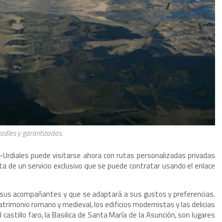
zadles y garantizadas.
-Urdiales puede visitarse ahora con rutas personalizadas privadas
ta de un servicio exclusivo que se puede contratar usando el enlace
 sus acompañantes y que se adaptará a sus gustos y preferencias.
atrimonio romano y medieval, los edificios modernistas y las delicias
castillo faro, la Basilica de Santa María de la Asunción, son lugares