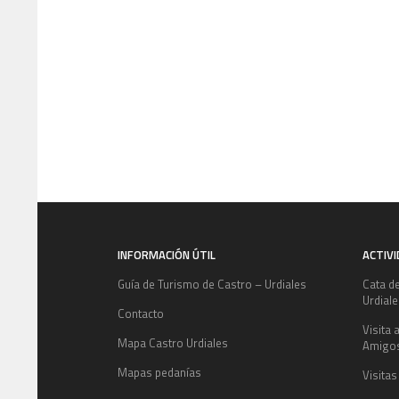
INFORMACIÓN ÚTIL
ACTIV
Guía de Turismo de Castro – Urdiales
Cata d
Urdial
Contacto
Visita 
Mapa Castro Urdiales
Amigo
Mapas pedanías
Visitas