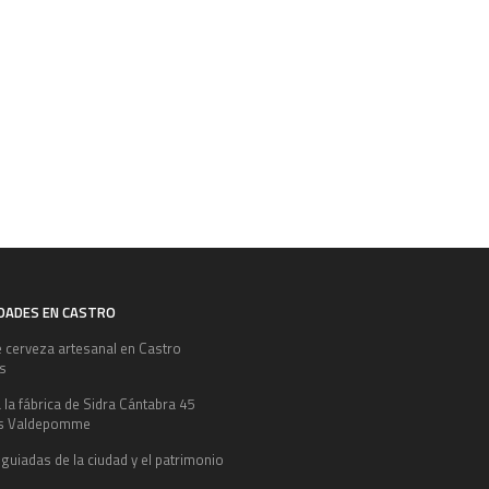
IDADES EN CASTRO
e cerveza artesanal en Castro
es
a la fábrica de Sidra Cántabra 45
s Valdepomme
 guiadas de la ciudad y el patrimonio