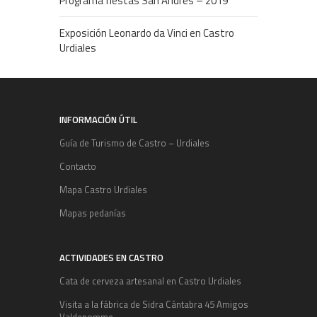
Programa fiestas San Andrés – 2019
Exposición Leonardo da Vinci en Castro
Urdiales
INFORMACIÓN ÚTIL
Guía de Turismo de Castro – Urdiales
Contacto
Mapa Castro Urdiales
Mapas pedanías
ACTIVIDADES EN CASTRO
Cata de cerveza artesanal en Castro Urdiales
Visita a la fábrica de Sidra Cántabra 45 Amigos
Valdepomme