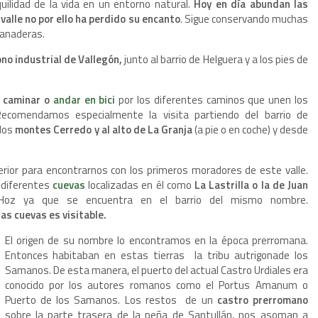
uilidad de la vida en un entorno natural.
Hoy en día abundan las
valle no por ello ha perdido su encanto
. Sigue conservando muchas
ganaderas.
ono industrial de Vallegón,
junto al barrio de Helguera y a los pies de
a caminar o
andar en bici
por los diferentes caminos que unen los
Recomendamos especialmente la visita partiendo del barrio de
 los
montes Cerredo y al alto de La Granja
(a pie o en coche) y desde
rior para encontrarnos con los primeros moradores de este valle.
 diferentes
cuevas
localizadas en él como
La Lastrilla o la de Juan
Hoz ya que se encuentra en el barrio del mismo nombre.
as cuevas es visitable.
El origen de su nombre lo encontramos en la época prerromana.
Entonces habitaban en estas tierras la tribu autrigonade los
Samanos. De esta manera, el puerto del actual Castro Urdiales era
conocido por los autores romanos como el Portus Amanum o
Puerto de los Samanos. Los restos de un
castro prerromano
sobre la parte trasera de la peña de Santullán, nos asoman a