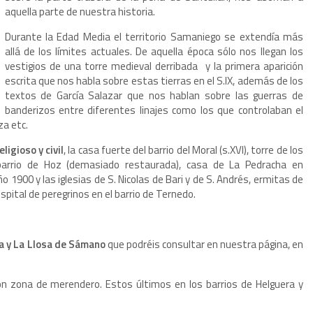
aquella parte de nuestra historia.
Durante la Edad Media el territorio Samaniego se extendía más
allá de los límites actuales. De aquella época sólo nos llegan los
vestigios de una torre medieval derribada y la primera aparición
escrita que nos habla sobre estas tierras en el S.IX, además de los
textos de García Salazar que nos hablan sobre las guerras de
banderizos entre diferentes linajes como los que controlaban el
za etc.
ligioso y civil
, la casa fuerte del barrio del Moral (s.XVI), torre de los
barrio de Hoz (demasiado restaurada), casa de La Pedracha en
ño 1900 y las iglesias de S. Nicolas de Bari y de S. Andrés, ermitas de
ospital de peregrinos en el barrio de Ternedo.
a y La Llosa de Sámano
que podréis consultar en nuestra página, en
n zona de merendero. Estos últimos en los barrios de Helguera y