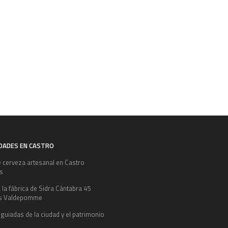
IDADES EN CASTRO
e cerveza artesanal en Castro
es
a la fábrica de Sidra Cántabra 45
s Valdepomme
 guiadas de la ciudad y el patrimonio