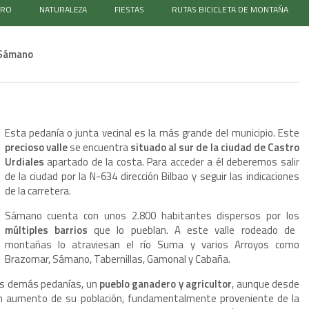
TRO
NATURALEZA
FIESTAS
RUTAS BICICLETA DE MONTAÑA
Sámano
Esta pedanía o junta vecinal es la más grande del municipio. Este
precioso valle
se encuentra
situado al sur de la ciudad de Castro
Urdiales
apartado de la costa. Para acceder a él deberemos salir
de la ciudad por la N-634 dirección Bilbao y seguir las indicaciones
de la carretera.
Sámano cuenta con unos 2.800 habitantes dispersos por los
múltiples barrios
que lo pueblan. A este valle rodeado de
montañas lo atraviesan el río Suma y varios Arroyos como
Brazomar, Sámano, Tabernillas, Gamonal y Cabaña.
as demás pedanías, un
pueblo ganadero y agricultor
, aunque desde
gran aumento de su población, fundamentalmente proveniente de la