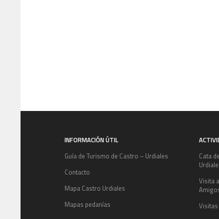
INFORMACIÓN ÚTIL
ACTIV
Guía de Turismo de Castro – Urdiales
Cata d
Urdial
Contacto
Visita 
Mapa Castro Urdiales
Amigo
Mapas pedanías
Visitas